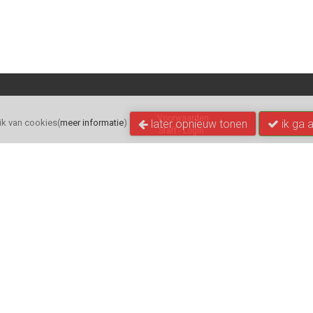
Voorwaarden
later opnieuw tonen
ik ga 
k van cookies(
meer informatie
)
Staff - Login
pointerfietsen.nl
Online: Dagelijks 24 uur toegankelijkheid.
| The Original Online Dealerstore.
Pointerfietsen.nl
C
opyright 2025 /
All Rights Reserved
© Pointer Rijwielen B.V.