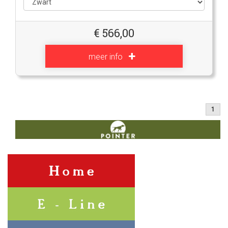
€
566,00
meer info
1