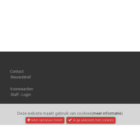
Contact
Nieuwsbrief
Voorwaarden
Staff - Login
Deze website maakt gebruik van cookies(
meer informatie
)
later opnieuw tonen
ik ga akkoord met cookies
pointerfietsen.nl